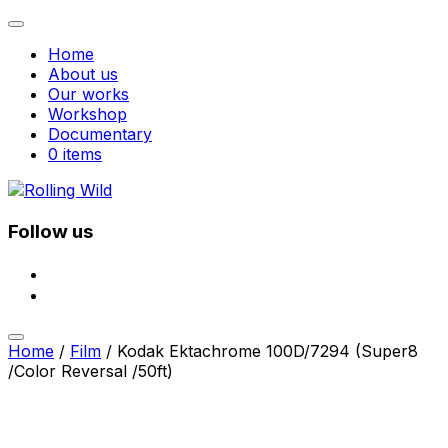
Toggle
navigation
Home
About us
Our works
Workshop
Documentary
0 items
Skip
to
content
Follow us
facebook
instagram
Toggle
Home
/
Film
/ Kodak Ektachrome 100D/7294 (Super8
sidebar
/Color Reversal /50ft)
&
navigation